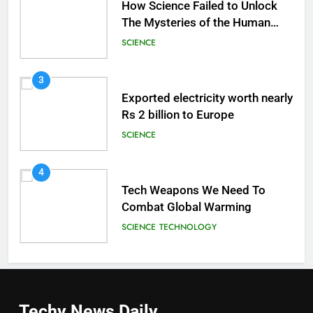
How Science Failed to Unlock
The Mysteries of the Human
Brain
SCIENCE
3
Exported electricity worth nearly
Rs 2 billion to Europe
SCIENCE
4
Tech Weapons We Need To
Combat Global Warming
SCIENCE
TECHNOLOGY
Techy News
Daily