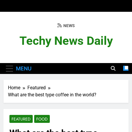
Skip
to
content
NEWS
Techy News Daily
MENU
Home
Featured
What are the best type coffee in the world?
FEATURED
FOOD