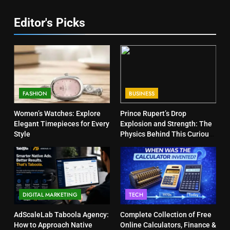
Editor's Picks
FASHION
BUSINESS
Women’s Watches: Explore
Prince Rupert’s Drop
Elegant Timepieces for Every
Explosion and Strength: The
Style
Physics Behind This Curious
Object
DIGITAL MARKETING
TECH
AdScaleLab Taboola Agency:
Complete Collection of Free
How to Approach Native
Online Calculators, Finance &