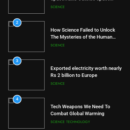
Station
SCIENCE
2
How Science Failed to Unlock
The Mysteries of the Human
Brain
SCIENCE
3
Exported electricity worth nearly
Rs 2 billion to Europe
SCIENCE
4
Tech Weapons We Need To
Combat Global Warming
SCIENCE
TECHNOLOGY