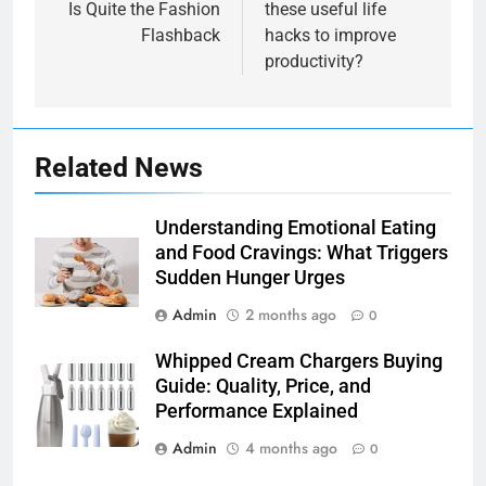
Is Quite the Fashion
these useful life
Flashback
hacks to improve
productivity?
Related News
Understanding Emotional Eating
and Food Cravings: What Triggers
Sudden Hunger Urges
Admin
2 months ago
0
Whipped Cream Chargers Buying
Guide: Quality, Price, and
Performance Explained
Admin
4 months ago
0