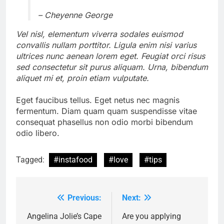
– Cheyenne George
Vel nisl, elementum viverra sodales euismod
convallis nullam porttitor. Ligula enim nisi varius
ultrices nunc aenean lorem eget. Feugiat orci risus
sed consectetur sit purus aliquam. Urna, bibendum
aliquet mi et, proin etiam vulputate.
Eget faucibus tellus. Eget netus nec magnis
fermentum. Diam quam quam suspendisse vitae
consequat phasellus non odio morbi bibendum
odio libero.
Tagged:
#instafood
#love
#tips
Previous:
Next:
Post
navigation
Angelina Jolie’s Cape
Are you applying