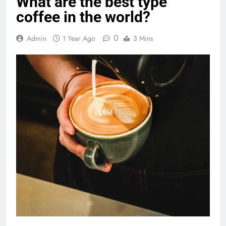
What are the best type
coffee in the world?
0
Admin
1 Year Ago
3 Mins