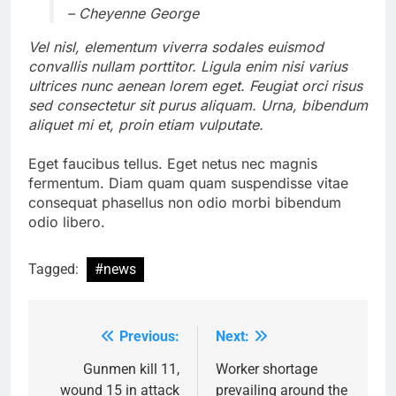
– Cheyenne George
Vel nisl, elementum viverra sodales euismod
convallis nullam porttitor. Ligula enim nisi varius
ultrices nunc aenean lorem eget. Feugiat orci risus
sed consectetur sit purus aliquam. Urna, bibendum
aliquet mi et, proin etiam vulputate.
Eget faucibus tellus. Eget netus nec magnis
fermentum. Diam quam quam suspendisse vitae
consequat phasellus non odio morbi bibendum
odio libero.
Tagged:
#news
Previous:
Next:
Post
navigation
Gunmen kill 11,
Worker shortage
wound 15 in attack
prevailing around the