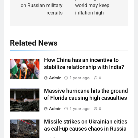
on Russian military
world may keep
recruits
inflation high
Related News
How China has an incentive to
stabilize relationship with India?
Admin
1 year ago
0
Massive hurricane hits the ground
of Florida causing high casualties
Admin
1 year ago
0
Missile strikes on Ukrainian cities
as call-up causes chaos in Russia