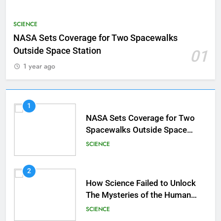
SCIENCE
NASA Sets Coverage for Two Spacewalks
Outside Space Station
01
1 year ago
1
NASA Sets Coverage for Two
Spacewalks Outside Space
Station
SCIENCE
2
How Science Failed to Unlock
The Mysteries of the Human
Brain
SCIENCE