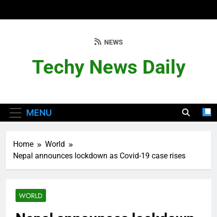
Skip
to
content
NEWS
Techy News Daily
MENU
Home
World
Nepal announces lockdown as Covid-19 case rises
WORLD