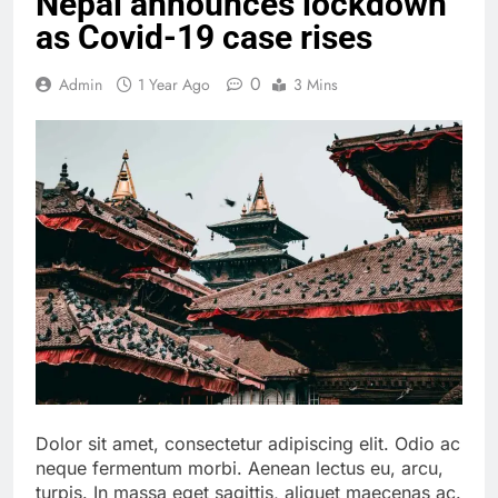
Nepal announces lockdown
as Covid-19 case rises
0
Admin
1 Year Ago
3 Mins
Dolor sit amet, consectetur adipiscing elit. Odio ac
neque fermentum morbi. Aenean lectus eu, arcu,
turpis. In massa eget sagittis, aliquet maecenas ac.