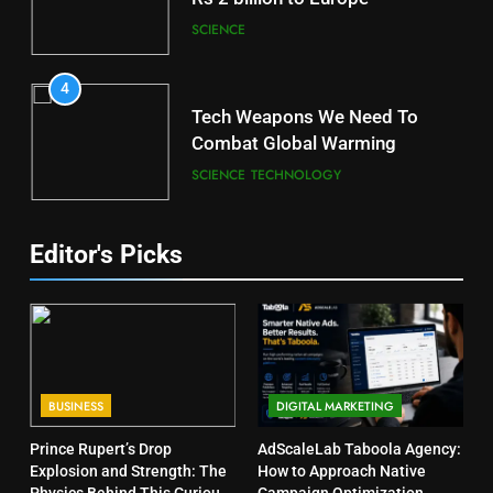
SCIENCE
4
Tech Weapons We Need To
Combat Global Warming
SCIENCE
TECHNOLOGY
Editor's Picks
BUSINESS
DIGITAL MARKETING
Prince Rupert’s Drop
AdScaleLab Taboola Agency:
Explosion and Strength: The
How to Approach Native
Physics Behind This Curious
Campaign Optimization