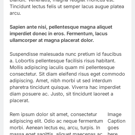
Tincidunt lectus felis ut semper lacus augue platea
arcu.
Sapien ante nisi, pellentesque magna aliquet
imperdiet donec in eros. Fermentum, lacus
ullamcorper at magna placerat dolor.
Suspendisse malesuada nunc pretium id faucibus
a. Lobortis pellentesque facilisis risus habitant.
Mollis adipiscing iaculis quam mi pellentesque
consectetur. Sit diam eleifend risus eget commodo
adipiscing. Amet, nibh morbi ut sed interdum
pharetra tincidunt quisque. Viverra hac imperdiet
diam posuere ac. Justo, sit tincidunt laoreet a
placerat.
Rem ipsum dolor sit amet, consectetur
Image
adipiscing elit. Odio ac neque fermentum
Caption
morbi. Aenean lectus eu, arcu, turpis. In
goes
massa eget sagittis, aliquet maecenas ac.
here