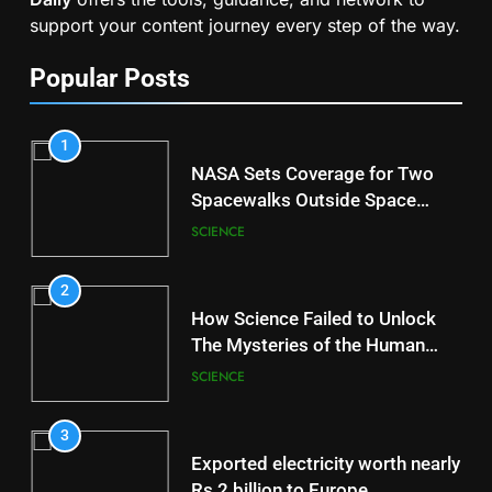
support your content journey every step of the way.
Popular Posts
1
NASA Sets Coverage for Two
Spacewalks Outside Space
Station
SCIENCE
2
How Science Failed to Unlock
The Mysteries of the Human
Brain
SCIENCE
3
Exported electricity worth nearly
Rs 2 billion to Europe