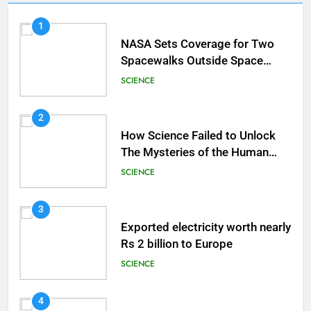
1
NASA Sets Coverage for Two
Spacewalks Outside Space
Station
SCIENCE
2
How Science Failed to Unlock
The Mysteries of the Human
Brain
SCIENCE
3
Exported electricity worth nearly
Rs 2 billion to Europe
SCIENCE
4