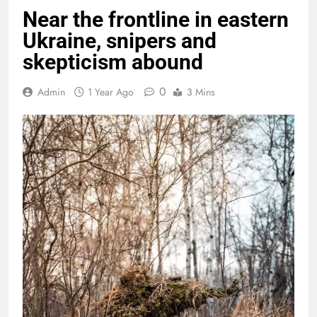
Near the frontline in eastern
Ukraine, snipers and
skepticism abound
0
Admin
1 Year Ago
3 Mins