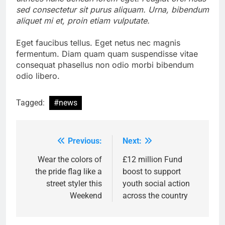
sed consectetur sit purus aliquam. Urna, bibendum
aliquet mi et, proin etiam vulputate.
Eget faucibus tellus. Eget netus nec magnis
fermentum. Diam quam quam suspendisse vitae
consequat phasellus non odio morbi bibendum
odio libero.
Tagged:
#news
Previous:
Next:
Post
navigation
Wear the colors of
£12 million Fund
the pride flag like a
boost to support
street styler this
youth social action
Weekend
across the country