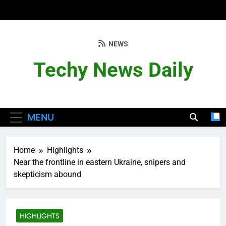
Skip
to
content
NEWS
Techy News Daily
MENU
Home
Highlights
Near the frontline in eastern Ukraine, snipers and
skepticism abound
HIGHLIGHTS