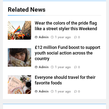
Related News
Wear the colors of the pride flag
like a street styler this Weekend
Admin
1 year ago
0
£12 million Fund boost to support
youth social action across the
country
Admin
1 year ago
0
Everyone should travel for their
favorite foods
Admin
1 year ago
0