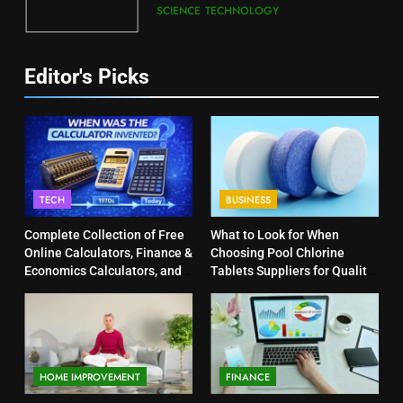
SCIENCE
TECHNOLOGY
Editor's Picks
TECH
BUSINESS
Complete Collection of Free
What to Look for When
Online Calculators, Finance &
Choosing Pool Chlorine
Economics Calculators, and
Tablets Suppliers for Quality
Powerful Tools
Products
HOME IMPROVEMENT
FINANCE