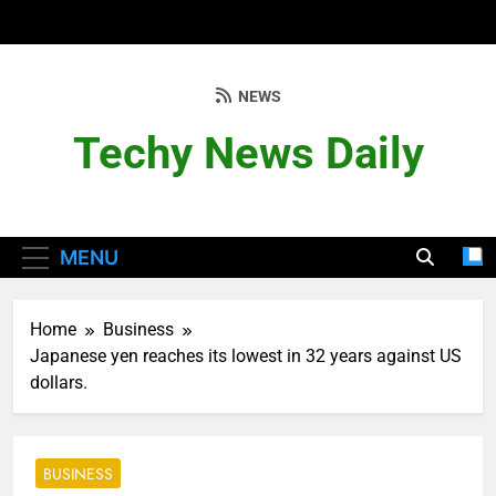
Skip
to
content
NEWS
Techy News Daily
MENU
Home
Business
Japanese yen reaches its lowest in 32 years against US
dollars.
BUSINESS