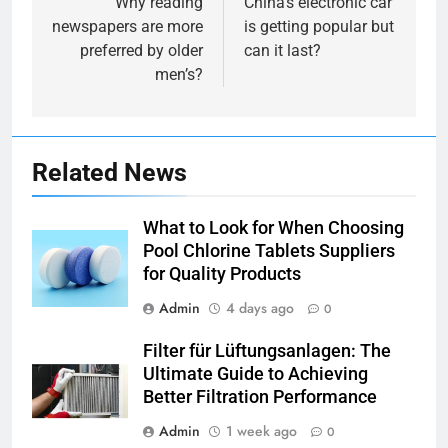
navigation
Why reading
China’s electronic car
newspapers are more
is getting popular but
preferred by older
can it last?
men’s?
Related News
What to Look for When Choosing
Pool Chlorine Tablets Suppliers
for Quality Products
Admin
4 days ago
0
Filter für Lüftungsanlagen: The
Ultimate Guide to Achieving
Better Filtration Performance
Admin
1 week ago
0