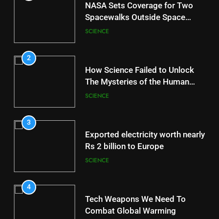
NASA Sets Coverage for Two
Spacewalks Outside Space
Station
SCIENCE
2
How Science Failed to Unlock
The Mysteries of the Human
Brain
SCIENCE
3
Exported electricity worth nearly
Rs 2 billion to Europe
SCIENCE
4
Tech Weapons We Need To
Combat Global Warming