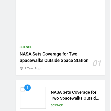
SCIENCE
NASA Sets Coverage for Two
Spacewalks Outside Space Station
01
1 Year Ago
1
NASA Sets Coverage for
Two Spacewalks Outside
Space Station
SCIENCE