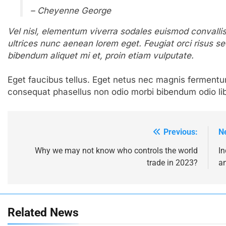
– Cheyenne George
Vel nisl, elementum viverra sodales euismod convallis n
ultrices nunc aenean lorem eget. Feugiat orci risus s
bibendum aliquet mi et, proin etiam vulputate.
Eget faucibus tellus. Eget netus nec magnis fermen
consequat phasellus non odio morbi bibendum odio li
Previous:
N
Post
navigation
Why we may not know who controls the world
In
trade in 2023?
an
Related News