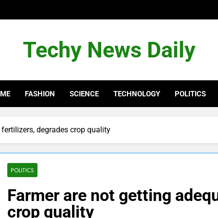
Techy News Daily
OME
FASHION
SCIENCE
TECHNOLOGY
POLITICS
ertilizers, degrades crop quality
POLITICS
Farmer are not getting adequ
crop quality