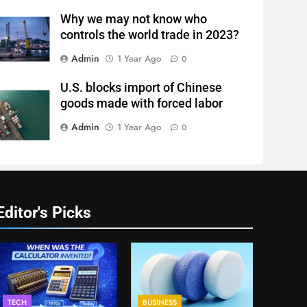
Why we may not know who
controls the world trade in 2023?
Admin
1 Year Ago
0
U.S. blocks import of Chinese
goods made with forced labor
Admin
1 Year Ago
0
Editor's Picks
TECH
BUSINESS