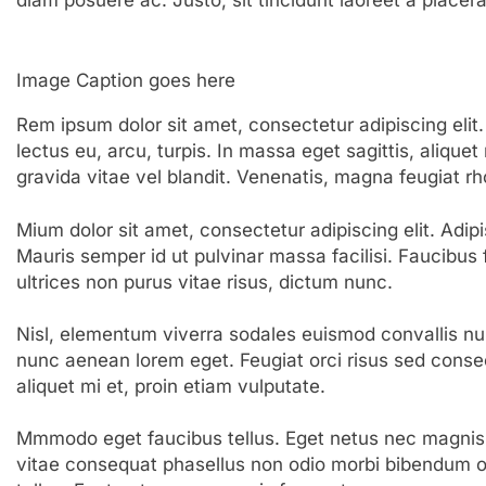
diam posuere ac. Justo, sit tincidunt laoreet a placera
Image Caption goes here
Rem ipsum dolor sit amet, consectetur adipiscing el
lectus eu, arcu, turpis. In massa eget sagittis, aliq
gravida vitae vel blandit. Venenatis, magna feugiat r
Mium dolor sit amet, consectetur adipiscing elit. Adip
Mauris semper id ut pulvinar massa facilisi. Faucibus 
ultrices non purus vitae risus, dictum nunc.
Nisl, elementum viverra sodales euismod convallis nulla
nunc aenean lorem eget. Feugiat orci risus sed conse
aliquet mi et, proin etiam vulputate.
Mmmodo eget faucibus tellus. Eget netus nec magn
vitae consequat phasellus non odio morbi bibendum 