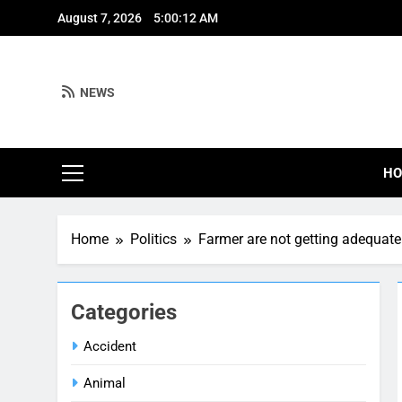
Skip
August 7, 2026
5:00:13 AM
to
content
NEWS
H
Home
Politics
Farmer are not getting adequate f
Categories
Accident
Animal