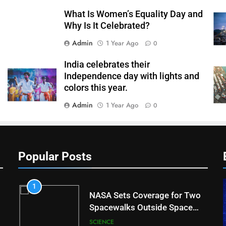
What Is Women’s Equality Day and
Why Is It Celebrated?
Admin
1 Year Ago
0
India celebrates their
Independence day with lights and
colors this year.
Admin
1 Year Ago
0
Popular Posts
1
NASA Sets Coverage for Two
Spacewalks Outside Space
Station
SCIENCE