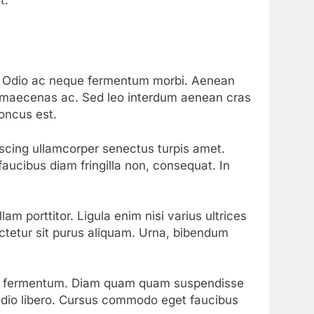
t.
it. Odio ac neque fermentum morbi. Aenean
uet maecenas ac. Sed leo interdum aenean cras
honcus est.
iscing ullamcorper senectus turpis amet.
faucibus diam fringilla non, consequat. In
m porttitor. Ligula enim nisi varius ultrices
ctetur sit purus aliquam. Urna, bibendum
is fermentum. Diam quam quam suspendisse
odio libero. Cursus commodo eget faucibus