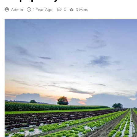
0
Admin
1 Year Ago
3 Mins