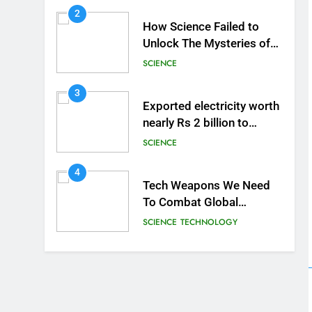
2
How Science Failed to
Unlock The Mysteries of
the Human Brain
SCIENCE
3
Exported electricity worth
nearly Rs 2 billion to
Europe
SCIENCE
4
Tech Weapons We Need
To Combat Global
Warming
SCIENCE
TECHNOLOGY